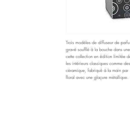
Trois modèles de diffuseur de parfu
gravé soufflé à la bouche dans une 
cette collection en édition limitée 
les intérieurs classiques comme des
céramique, fabriqué à la main par no
floral avec une glaçure métallique.
Marti Inte
Untergstaads