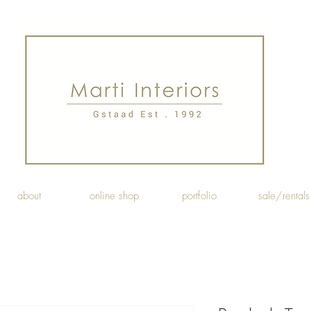
about
online shop
portfolio
sale/rentals