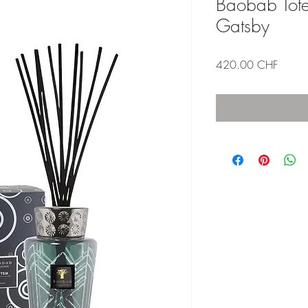
Baobab Tote
Gatsby
Price
420.00 CHF