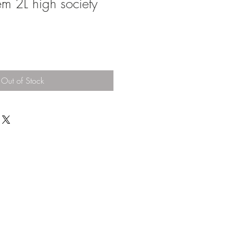
m 2L high society
Out of Stock